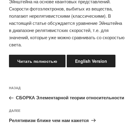
Эйнштейна на основе квантовых представлений.
Скорости фотоэлектронов, выбитых из вещества,
полагают нерелятивистскими (классическими). В
настоящей статье обсуждается уравнение Эйнштейна
в диапазоне релятивистских скоростей, т.е. для
значений, которые уже можно сравнивать со скоростью
света.
Читать полностью
English Version
Навигация
Предыдущая
НАЗАД
по
запись:
записям
СБОРКА Элементарной теории относительности
Следующая
ДАЛЕЕ
запись
Релятивизм ближе чем нам кажется